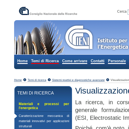
Vai
Cerca n
Cerca
ai
contenuti.
Ricerc
|
Spostati
sulla
navigazione
Sezioni
Home
Temi di Ricerca
Come arrivare
Contatti
Personale
Home
Temi di ricerca
Sistemi reattivi e diagnostiche avanzate
Visualizzazion
Visualizzazione
TEMI DI RICERCA
La ricerca, in cor
Materiali e processi per
l'energetica
generale formulazio
Caratterizzazione meccanica di
(ESI, Electrostatic I
materiali innovativi per applicazioni
strutturali
Poiché, com’è noto, 