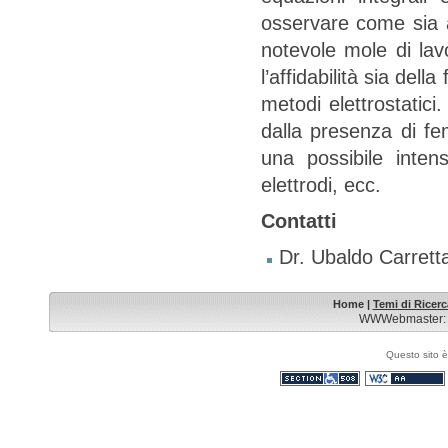
osservare come sia a
notevole mole di lavo
l’affidabilità sia del
metodi elettrostatici
dalla presenza di fe
una possibile intens
elettrodi, ecc.
Contatti
Dr. Ubaldo Carrett
Sezioni
Home
|
Temi di Ricerc
WWWebmaster
Questo sito è
Sezione 508
WCAG