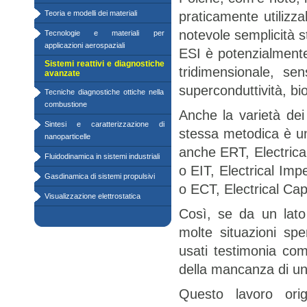
Teoria e modelli dei materiali
praticamente utilizza
notevole semplicità s
Tecnologie e materiali per
applicazioni aerospaziali
ESI è potenzialmente u
Sistemi reattivi e diagnostiche
tridimensionale, sen
avanzate
superconduttività, bioe
Tecniche diagnostiche ottiche nella
combustione
Anche la varietà dei
Sintesi e caratterizzazione di
stessa metodica è un
nanoparticelle
anche ERT, Electrica
Fluidodinamica in sistemi industriali
o EIT, Electrical Im
Gasdinamica di sistemi propulsivi
o ECT, Electrical Ca
Visualizzazione elettrostatica
Così, se da un lato
molte situazioni spe
usati testimonia com
della mancanza di un
Questo lavoro orig